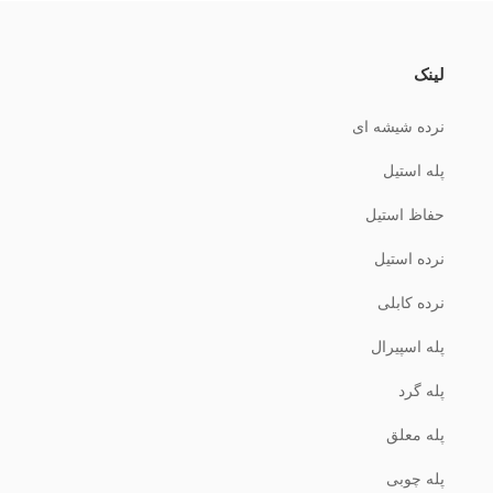
لینک
نرده شیشه ای
پله استیل
حفاظ استیل
نرده استیل
نرده کابلی
پله اسپیرال
پله گرد
پله معلق
پله چوبی