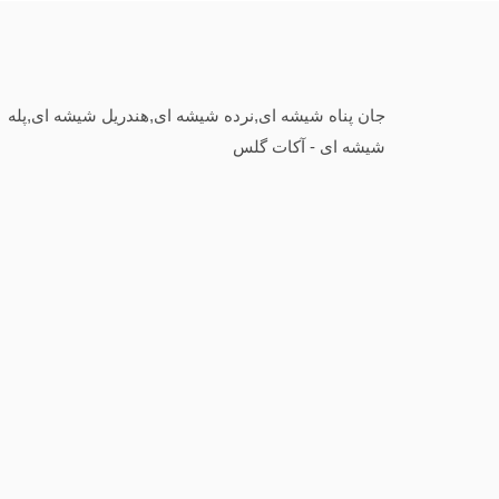
جان پناه شیشه ای,نرده شیشه ای,هندریل شیشه ای,پله
شیشه ای - آکات گلس