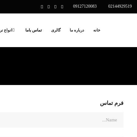
09127120083
02144929519
خانه
درباره ما
گالری
تماس باما
انواع نر
فرم تماس