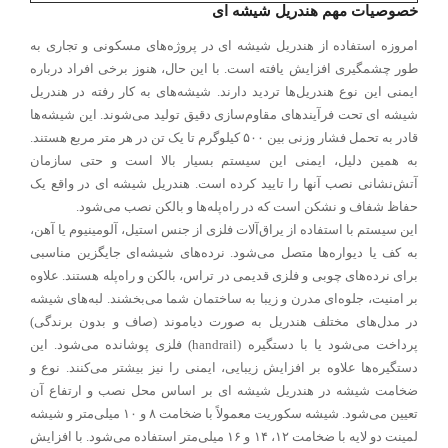
خصوصیات مهم هندریل شیشه ای
امروزه استفاده از هندریل شیشه ای در پروژه‌های مسکونی و تجاری به
طور چشمگیری افزایش یافته است. با این حال، هنوز برخی افراد درباره
ایمنی این نوع هندریل‌ها تردید دارند. شیشه‌های به کار رفته در هندریل
شیشه ای تحت فرآیندهای مقاوم‌سازی دقیق تولید می‌شوند. این شیشه‌ها
قادر به تحمل فشار وزنی بین ۵۰۰ کیلوگرم تا یک تن در هر متر مربع هستند.
به همین دلیل، ایمنی این سیستم بسیار بالا است و حتی سازمان
آتش‌نشانی نصب آنها را تایید کرده است. هندریل شیشه ای در واقع یک
حفاظ شفاف و نشکن است که در راه‌پله‌ها و بالکن نصب می‌شود.
این سیستم با استفاده از یراق‌آلات فلزی از جنس استیل، آلومینیوم یا آهن،
به کف یا دیواره‌ها متصل می‌شود. نرده‌های شیشه‌ای جایگزین مناسبی
برای نرده‌های چوبی و فلزی قدیمی در تراس، بالکن و راه‌پله هستند. علاوه
بر امنیت، جلوه‌ای مدرن و زیبا به ساختمان شما می‌بخشند. لبه‌های شیشه
در مدل‌های مختلف هندریل به صورت دیاموند (صاف و بدون برندگی)
پرداخت می‌شود یا با دستگیره (handrail) فلزی پوشانده می‌شود. این
دستگیره‌ها علاوه بر افزایش زیبایی، ایمنی را نیز بیشتر می‌کنند. نوع و
ضخامت شیشه در هندریل شیشه ای بر اساس محل نصب و ارتفاع آن
تعیین می‌شود. شیشه سکوریت معمولاً با ضخامت ۸ و ۱۰ میلی‌متر و شیشه
لمینت دو لایه با ضخامت ۱۲، ۱۴ و ۱۶ میلی‌متر استفاده می‌شود. با افزایش