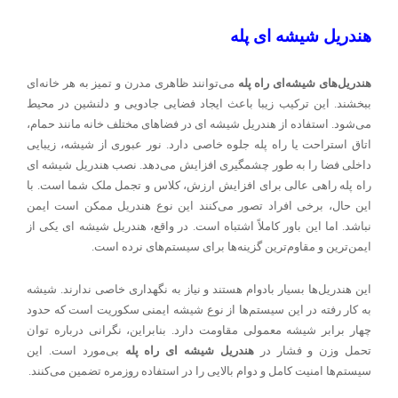
هندریل شیشه ای پله
هندریل‌های شیشه‌ای راه پله
می‌توانند ظاهری مدرن و تمیز به هر خانه‌ای
ببخشند. این ترکیب زیبا باعث ایجاد فضایی جادویی و دلنشین در محیط
می‌شود. استفاده از هندریل شیشه ای در فضاهای مختلف خانه مانند حمام،
اتاق استراحت یا راه پله جلوه خاصی دارد. نور عبوری از شیشه، زیبایی
داخلی فضا را به طور چشمگیری افزایش می‌دهد. نصب هندریل شیشه ای
راه پله راهی عالی برای افزایش ارزش، کلاس و تجمل ملک شما است. با
این حال، برخی افراد تصور می‌کنند این نوع هندریل ممکن است ایمن
نباشد. اما این باور کاملاً اشتباه است. در واقع، هندریل شیشه ای یکی از
ایمن‌ترین و مقاوم‌ترین گزینه‌ها برای سیستم‌های نرده است.
این هندریل‌ها بسیار بادوام هستند و نیاز به نگهداری خاصی ندارند. شیشه
به کار رفته در این سیستم‌ها از نوع شیشه ایمنی سکوریت است که حدود
چهار برابر شیشه معمولی مقاومت دارد. بنابراین، نگرانی درباره توان
تحمل وزن و فشار در
هندریل شیشه ای راه پله
بی‌مورد است. این
سیستم‌ها امنیت کامل و دوام بالایی را در استفاده روزمره تضمین می‌کنند.