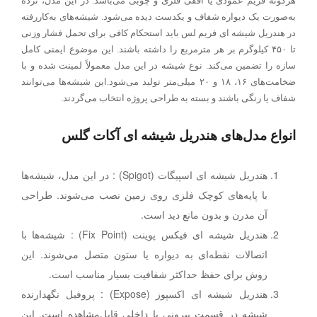
هرگونه فریم عمودی یا افقی فلزی و چوبی می‌باشد. در این مدل، نرده
به‌صورت یک دیواره شفاف و یکدست دیده می‌شود. شیشه‌های به‌کاررفته
در هندریل شیشه ای فریم لس باید استحکام کافی برای تحمل فشار وزنی
تا ۴۵۰ کیلوگرم بر هر مترمربع را داشته باشند. این موضوع ایمنی کامل
سازه را تضمین می‌کند. نوع شیشه در این مدل معمولاً لمینت شده و با
ضخامت‌های ۱۶، ۱۸ و ۲۰ میلی‌متر تولید می‌شود.این شیشه‌ها می‌توانند
شفاف یا رنگی باشند و بسته به طراحی پروژه انتخاب می‌گردند.
انواع مدل‌های هندریل شیشه ای آکات گلس
هندریل شیشه ای اسپیگات (Spigot) : در این مدل، شیشه‌ها
با پایه‌های کوچک فلزی روی زمین نصب می‌شوند. طراحی
آن مدرن و بدون مانع دید است.
هندریل شیشه ای فیکس پوینت (Fix Point) : شیشه‌ها با
اتصالات نقطه‌ای به دیواره یا ستون متصل می‌شوند. این
روش برای حفظ حداکثر شفافیت بسیار مناسب است.
هندریل شیشه ای اکسپوز (Expose) : پروفیل نگهدارنده
شیشه در قسمت بیرونی یا داخلی قابل‌مشاهده است. این