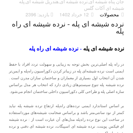
جان پناه شیشه ای,نرده شیشه ای,هندریل شیشه ای,پله
شیشه ای آکات گلس
12 خرداد 1402
بازدید: 2396
محصولات
نرده شیشه ای پله - نرده شیشه ای راه
پله
نرده شیشه ای پله
- نرده شیشه ای راه پله
در راه‌ پله اصلی‌ترین بخش توجه به زیبایی و سهولت تردد افراد با حفظ
ایمنی است نرده شیشه‌ای پله در زیباتر کردن دکوراسیون راه‌پله و ایمن‌تر
شدن آن انتخاب اول بسیاری از معماران و ساختمان سازان مدرن است .
نرده شیشه پله تنوع سیستم‌های زیادی دارد که انتخاب هر مدل براساس
سازه اصلی پله و طراحی کلی دکوراسیون داخلی ساختمان انجام می‌شود
.
بر اساس استاندارد ایمنی نرده‌های راه‌پله ارتفاع نرده شیشه پله نباید
کمتر از نود سانتی‌متر باشد و براساس ضخامت شیشه‌های مورداستفاده
در ساخت این نوع نرده راه‌پله مدل‌های آن عبارت است از : نرده شیشه
ای فیکس پوینت، نرده شیشه ای اسپیگات، نرده شیشه ای دفنی و نرده