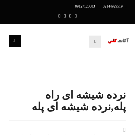
09127120083
02144929519
نرده شیشه ای راه
پله,نرده شیشه ای پله