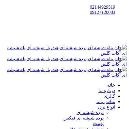
02144929519
09127120083
خانه
درباره ما
گالری
تماس باما
انواع نرده
نرده شیشه ای
نرده شیشه ای فیکس
پوینت
نرده شیشه ای دفنی