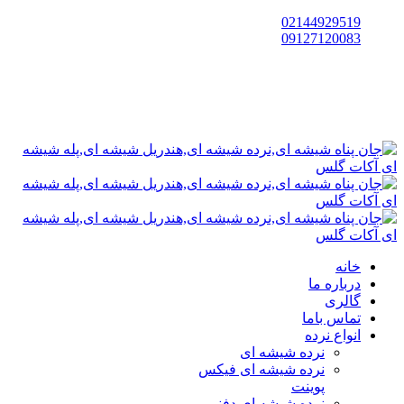
02144929519
09127120083
خانه
درباره ما
گالری
تماس باما
انواع نرده
نرده شیشه ای
نرده شیشه ای فیکس
پوینت
نرده شیشه ای دفنی