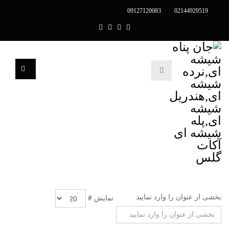
09127120083
02144929519
بخشی از عنوان را وارد نمایید
نمایش #