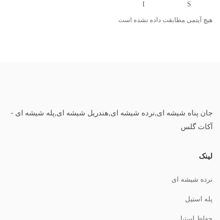
هیچ آیتمی مطابقت داده نشده است
جان پناه شیشه ای,نرده شیشه ای,هندریل شیشه ای,پله شیشه ای -
آکات گلس
لینک
نرده شیشه ای
پله استیل
حفاظ استیل