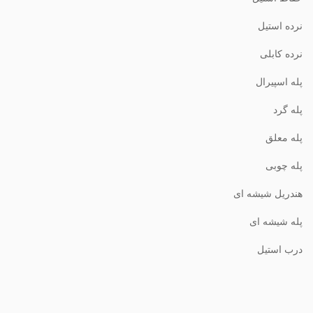
نرده استیل
نرده کابلی
پله اسپیرال
پله گرد
پله معلق
پله چوبی
هندریل شیشه ای
پله شیشه ای
درب استیل