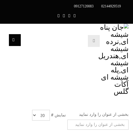
09127120083
02144929519
بخشی از عنوان را وارد نمایید
نمایش #