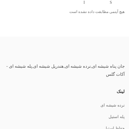
هیچ آیتمی مطابقت داده نشده است
جان پناه شیشه ای,نرده شیشه ای,هندریل شیشه ای,پله شیشه ای -
آکات گلس
لینک
نرده شیشه ای
پله استیل
حفاظ استیل