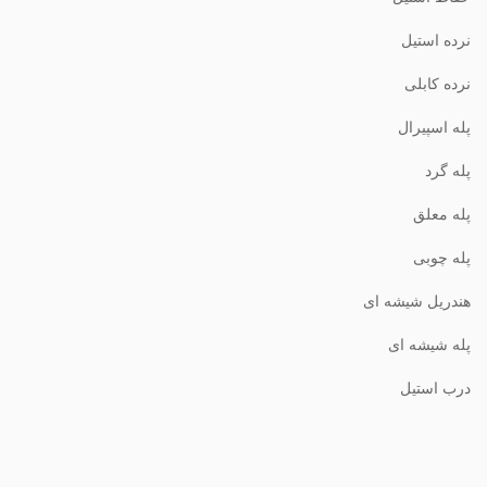
نرده استیل
نرده کابلی
پله اسپیرال
پله گرد
پله معلق
پله چوبی
هندریل شیشه ای
پله شیشه ای
درب استیل