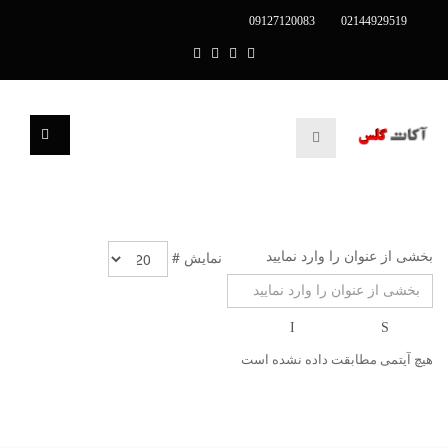
09127120083
02144929519
بخشی از عنوان را وارد نمایید
نمایش #
هیچ آیتمی مطابقت داده نشده است