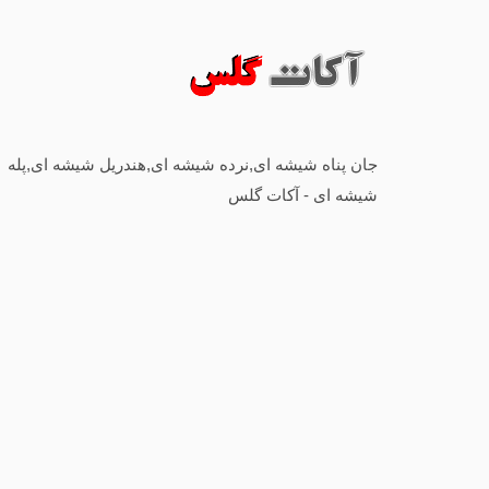
جان پناه شیشه ای,نرده شیشه ای,هندریل شیشه ای,پله
شیشه ای - آکات گلس