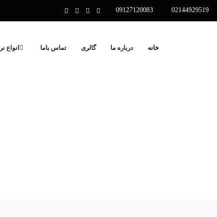
09127120083
02144929519
خانه
درباره ما
گالری
تماس باما
انواع نر