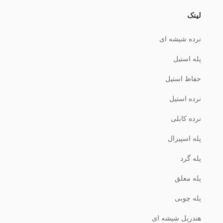
لینک
نرده شیشه ای
پله استیل
حفاظ استیل
نرده استیل
نرده کابلی
پله اسپیرال
پله گرد
پله معلق
پله چوبی
هندریل شیشه ای