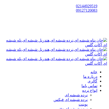
02144929519
09127120083
خانه
درباره ما
گالری
تماس باما
انواع نرده
نرده شیشه ای
نرده شیشه ای فیکس
پوینت
نرده شیشه ای دفنی