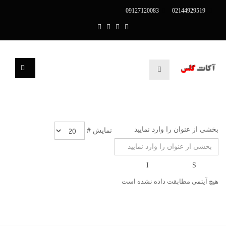
09127120083
02144929519
بخشی از عنوان را وارد نمایید
نمایش #
هیچ آیتمی مطابقت داده نشده است