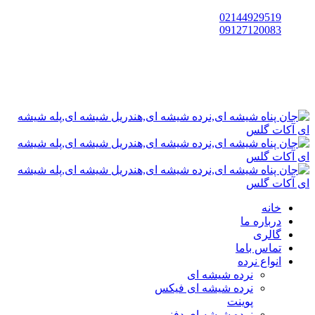
02144929519
09127120083
خانه
درباره ما
گالری
تماس باما
انواع نرده
نرده شیشه ای
نرده شیشه ای فیکس
پوینت
نرده شیشه ای دفنی