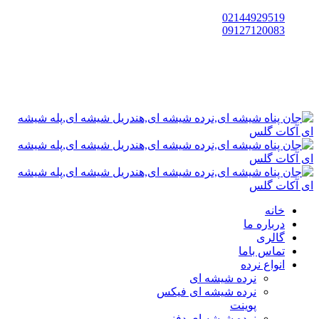
02144929519
09127120083
خانه
درباره ما
گالری
تماس باما
انواع نرده
نرده شیشه ای
نرده شیشه ای فیکس
پوینت
نرده شیشه ای دفنی